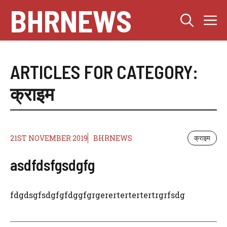
Skip
BHRNEWS
M
to
content
ARTICLES FOR CATEGORY:
क्राइम
21ST NOVEMBER 2019
BHRNEWS
क्राइम
asdfdsfgsdgfg
fdgdsgfsdgfgfdggfgrgerertertertertrgrfsdg