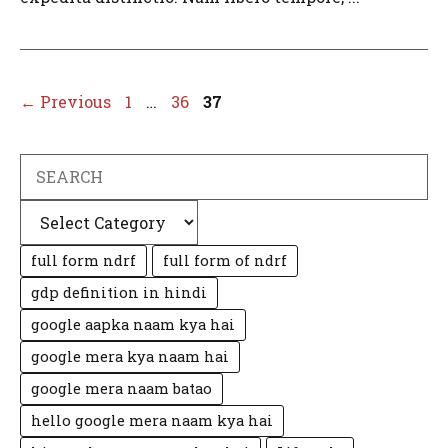
Page
Page
Page
←
Previous
1
…
36
37
Search
Categories
full form ndrf
full form of ndrf
gdp definition in hindi
google aapka naam kya hai
google mera kya naam hai
google mera naam batao
hello google mera naam kya hai