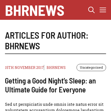
Skip
BHRNEWS
M
to
content
ARTICLES FOR AUTHOR:
BHRNEWS
15TH NOVEMBER 2017
BHRNEWS
Uncategorised
Getting a Good Night’s Sleep: an
Ultimate Guide for Everyone
Sed ut perspiciatis unde omnis iste natus error sit
voluptatem accusantium doloremque laudantium,