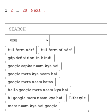
Page
Page
Page
1
2
…
20
Next
→
Search
Categories
full form ndrf
full form of ndrf
gdp definition in hindi
google aapka naam kya hai
google mera kya naam hai
google mera naam batao
hello google mera naam kya hai
hi google mera naam kya hai
Lifestyle
mera naam kya hai google