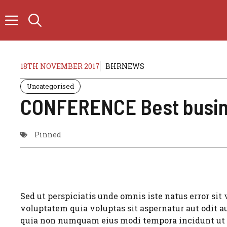
Skip
to
content
18TH NOVEMBER 2017
BHRNEWS
Uncategorised
CONFERENCE Best busine
Pinned
Sed ut perspiciatis unde omnis iste natus error si
voluptatem quia voluptas sit aspernatur aut odit au
quia non numquam eius modi tempora incidunt ut l