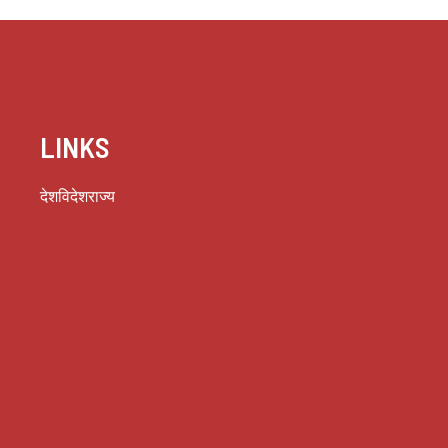
LINKS
देश
विदेश
राज्य