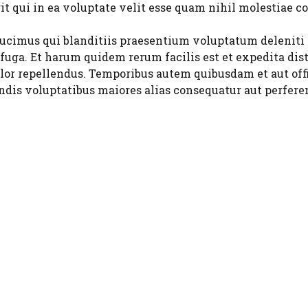
 qui in ea voluptate velit esse quam nihil molestiae co
ducimus qui blanditiis praesentium voluptatum deleniti a
 fuga. Et harum quidem rerum facilis est et expedita di
or repellendus. Temporibus autem quibusdam et aut offic
endis voluptatibus maiores alias consequatur aut perferen