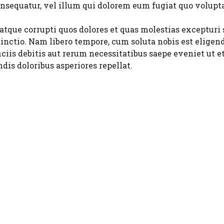
nsequatur, vel illum qui dolorem eum fugiat quo volupta
tque corrupti quos dolores et quas molestias excepturi s
stinctio. Nam libero tempore, cum soluta nobis est elig
iis debitis aut rerum necessitatibus saepe eveniet ut e
dis doloribus asperiores repellat.