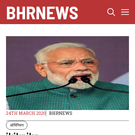
Skip
BHRNEWS
M
to
content
24TH MARCH 2020
BHRNEWS
ओपिनियन