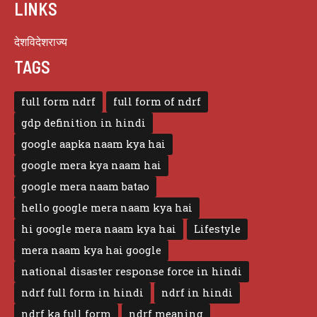
LINKS
देश
विदेश
राज्य
TAGS
full form ndrf
full form of ndrf
gdp definition in hindi
google aapka naam kya hai
google mera kya naam hai
google mera naam batao
hello google mera naam kya hai
hi google mera naam kya hai
Lifestyle
mera naam kya hai google
national disaster response force in hindi
ndrf full form in hindi
ndrf in hindi
ndrf ka full form
ndrf meaning