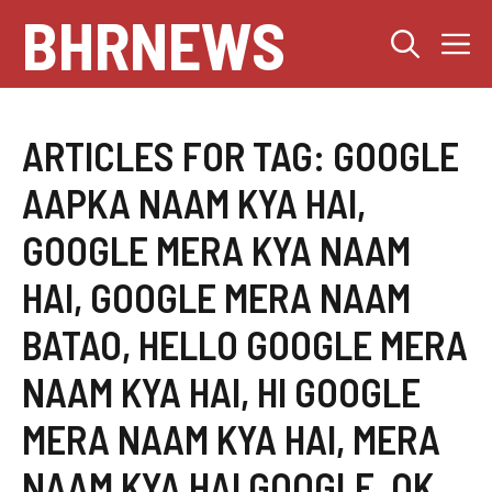
Skip
BHRNEWS
M
to
content
ARTICLES FOR TAG:
GOOGLE
AAPKA NAAM KYA HAI
,
GOOGLE MERA KYA NAAM
HAI
,
GOOGLE MERA NAAM
BATAO
,
HELLO GOOGLE MERA
NAAM KYA HAI
,
HI GOOGLE
MERA NAAM KYA HAI
,
MERA
NAAM KYA HAI GOOGLE
,
OK