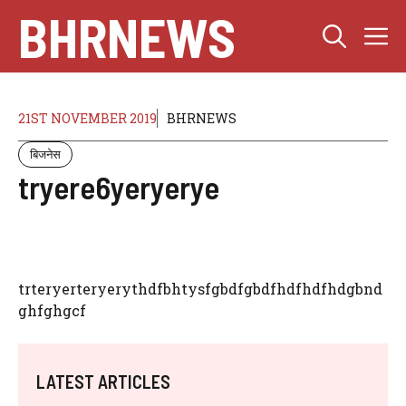
Skip
BHRNEWS
M
to
content
21ST NOVEMBER 2019
BHRNEWS
बिजनेस
tryere6yeryerye
trteryerteryerythdfbhtysfgbdfgbdfhdfhdfhdgbnd
ghfghgcf
LATEST ARTICLES