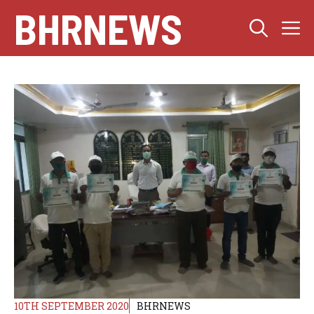
Skip
BHRNEWS
M
to
content
10TH SEPTEMBER 2020
BHRNEWS